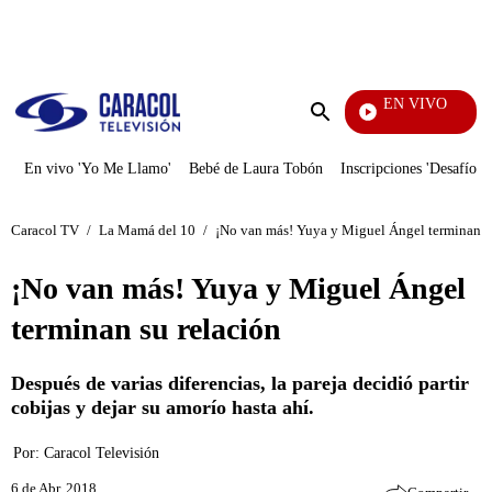
PUBLICIDAD
EN VIVO
Televentas
Enviar
búsqueda
En vivo 'Yo Me Llamo'
Bebé de Laura Tobón
Inscripciones 'Desafío'
Caracol TV
/
La Mamá del 10
/
¡No van más! Yuya y Miguel Ángel terminan s
¡No van más! Yuya y Miguel Ángel
terminan su relación
Después de varias diferencias, la pareja decidió partir
cobijas y dejar su amorío hasta ahí.
Por:
Caracol Televisión
6 de Abr, 2018