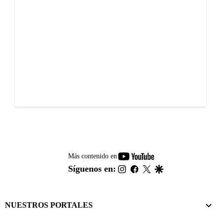
youtube-
Más contenido en
footer
instagram
facebook
twitter
google
Síguenos en:
NUESTROS PORTALES