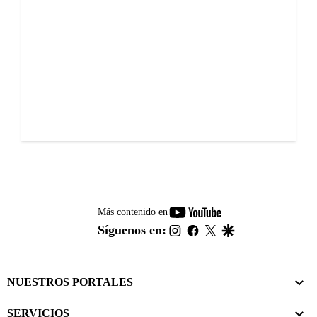
youtube-
Más contenido en
footer
instagram
facebook
twitter
google
Síguenos en:
NUESTROS PORTALES
SERVICIOS