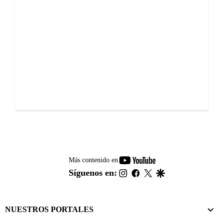
youtube-
Más contenido en
footer
instagram
facebook
twitter
google
Síguenos en:
NUESTROS PORTALES