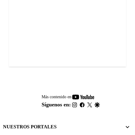
youtube-
Más contenido en
footer
instagram
facebook
twitter
google
Síguenos en:
NUESTROS PORTALES