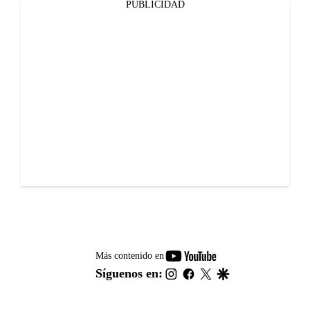
PUBLICIDAD
youtube-
Más contenido en
footer
instagram
facebook
twitter
google
Síguenos en: