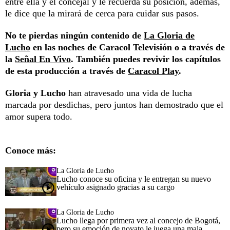
entre ella y el concejal y le recuerda su posición, además,
le dice que la mirará de cerca para cuidar sus pasos.
No te pierdas ningún contenido de
La Gloria de
Lucho
en las noches de Caracol Televisión o a través de
la
Señal En Vivo
. También puedes revivir los capítulos
de esta producción a través de
Caracol Play
.
Gloria y Lucho
han atravesado una vida de lucha
marcada por desdichas, pero juntos han demostrado que el
amor supera todo.
Conoce más:
La Gloria de Lucho
Lucho conoce su oficina y le entregan su nuevo
vehículo asignado gracias a su cargo
La Gloria de Lucho
Lucho llega por primera vez al concejo de Bogotá,
pero su emoción de novato le juega una mala