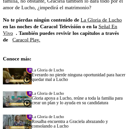
familia, no obstante, Graciela también lo dará todo por el
amor de Lucho, ¿impedirá el matrimonio?
No te pierdas ningún contenido de
La Gloria de Lucho
en las noches de Caracol Televisión o en la
Señal En
Vivo
. También puedes revivir los capítulos a través
de
Caracol Play.
Conoce más:
La Gloria de Lucho
Everardo no pierde ninguna oportunidad para hacer
quedar mal a Lucho
La Gloria de Lucho
Gloria apoya a Lucho, reúne a toda la familia para
crear un plan y lo ayuda en su candidatura
La Gloria de Lucho
Rosalba encuentra a Graciela abrazando y
consolando a Lucho