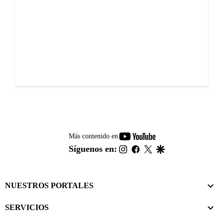
youtube-
Más contenido en
footer
instagram
facebook
twitter
google
Síguenos en:
NUESTROS PORTALES
SERVICIOS