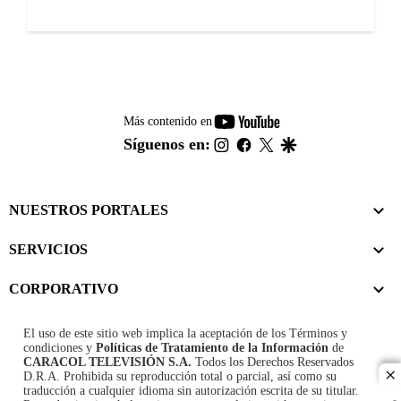
youtube-
Más contenido en
footer
instagram
facebook
twitter
google
Síguenos en:
NUESTROS PORTALES
SERVICIOS
CORPORATIVO
El uso de este sitio web implica la aceptación de los
Términos y
condiciones
y
Políticas de Tratamiento de la Información
de
CARACOL TELEVISIÓN S.A.
Todos los Derechos Reservados
D.R.A. Prohibida su reproducción total o parcial, así como su
cl
traducción a cualquier idioma sin autorización escrita de su titular.