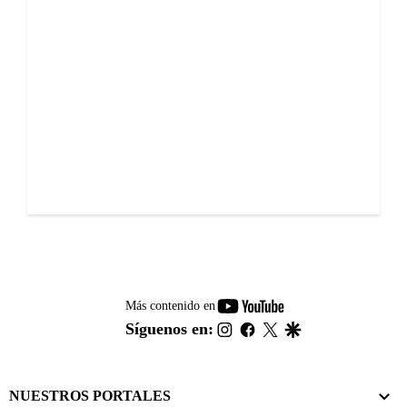
youtube-
Más contenido en
footer
instagram
facebook
twitter
google
Síguenos en:
NUESTROS PORTALES