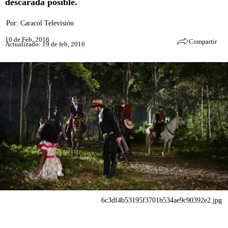
descarada posible.
Por:
Caracol Televisión
10 de Feb, 2016
Compartir
Actualizado: 19 de feb, 2016
6c3df4b53195f3701b534ae9c90392e2.jpg