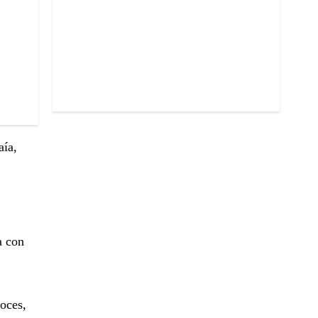
aía,
a con
oces,