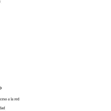
u
O
ceso a la red
idad