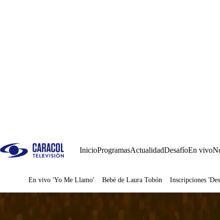
Inicio
Programas
Actualidad
Desafío
En vivo
No
En vivo 'Yo Me Llamo'
Bebé de Laura Tobón
Inscripciones 'Des
Juegos