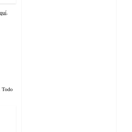
quí
.
l Todo