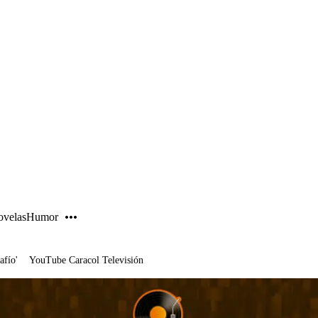
PUBLICIDAD
velas
Humor
afío'
YouTube Caracol Televisión