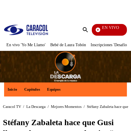
PUBLICIDAD
EN VIVO
Rafael O
Enviar
búsqueda
En vivo 'Yo Me Llamo'
Bebé de Laura Tobón
Inscripciones 'Desafío'
Inicio
Capítulos
Equipos
Caracol TV
/
La Descarga
/
Mejores Momentos
/
Stéfany Zabaleta hace que G
Stéfany Zabaleta hace que Gusi