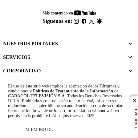
youtube-
Más contenido en
footer
instagram
facebook
twitter
google
Síguenos en:
NUESTROS PORTALES
SERVICIOS
CORPORATIVO
El uso de este sitio web implica la aceptación de los
Términos y
condiciones
y
Políticas de Tratamiento de la Información
de
CARACOL TELEVISIÓN S.A.
Todos los Derechos Reservados
D.R.A. Prohibida su reproducción total o parcial, así como su
cl
traducción a cualquier idioma sin autorización escrita de su titular.
Reproduction in whole or in part, or translation without written
PUBLICIDAD
permission is prohibited. All rights reserved 2025.
MIEMBRO DE: