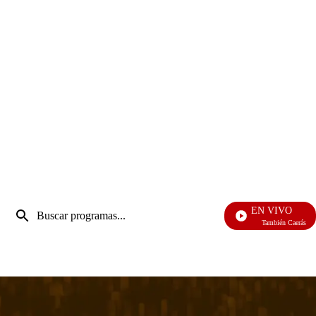
Entrada
EN VIVO
de
También Caerás
Enviar
búsqueda
búsqueda