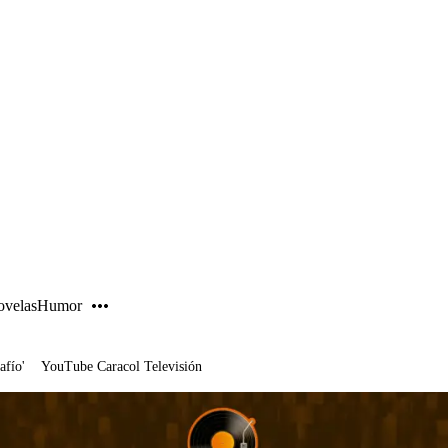
PUBLICIDAD
velas
Humor
afío'
YouTube Caracol Televisión