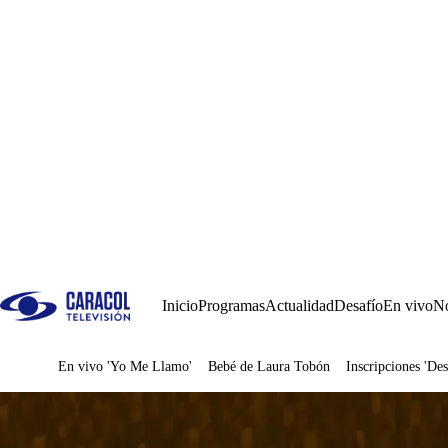
Inicio
Programas
Actualidad
Desafío
En vivo
No
En vivo 'Yo Me Llamo'
Bebé de Laura Tobón
Inscripciones 'Des
Juegos