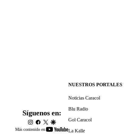
NUESTROS PORTALES
Noticias Caracol
Blu Radio
Síguenos en:
Gol Caracol
instagram
facebook
twitter
google
youtube-
Más contenido en
La Kalle
footer