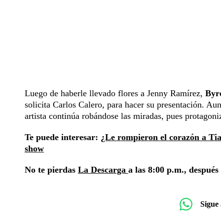
Luego de haberle llevado flores a Jenny Ramírez,
Byr
solicita Carlos Calero, para hacer su presentación. Au
artista continúa robándose las miradas, pues protagon
Te puede interesar:
¿Le rompieron el corazón a Tia
show
No te pierdas
La Descarga
a las 8:00 p.m., después
Sigue