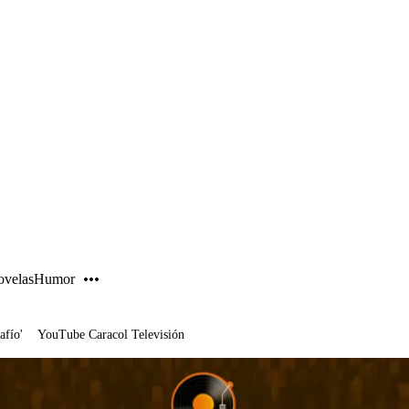
PUBLICIDAD
velas
Humor
afío'
YouTube Caracol Televisión