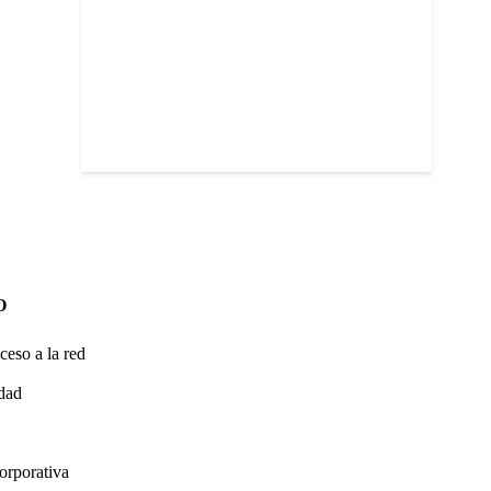
O
ceso a la red
idad
orporativa