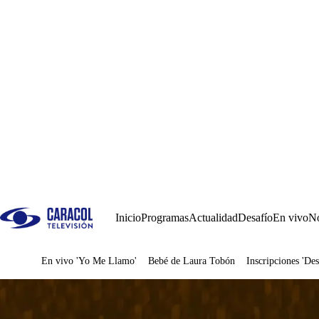
Inicio
Programas
Actualidad
Desafío
En vivo
No
En vivo 'Yo Me Llamo'
Bebé de Laura Tobón
Inscripciones 'Des
Juegos