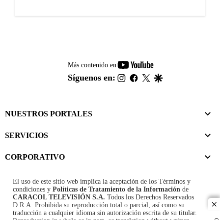
youtube-
Más contenido en
footer
instagram
facebook
twitter
google
Síguenos en:
NUESTROS PORTALES
SERVICIOS
CORPORATIVO
El uso de este sitio web implica la aceptación de los
Términos y
condiciones
y
Políticas de Tratamiento de la Información
de
CARACOL TELEVISIÓN S.A.
Todos los Derechos Reservados
D.R.A. Prohibida su reproducción total o parcial, así como su
cl
traducción a cualquier idioma sin autorización escrita de su titular.