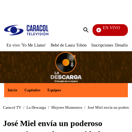
PUBLICIDAD
EN VIVO
Tambié
Enviar
búsqueda
En vivo 'Yo Me Llamo'
Bebé de Laura Tobón
Inscripciones 'Desafío'
Inicio
Capítulos
Equipos
Caracol TV
/
La Descarga
/
Mejores Momentos
/
José Miel envía un poderos
José Miel envía un poderoso