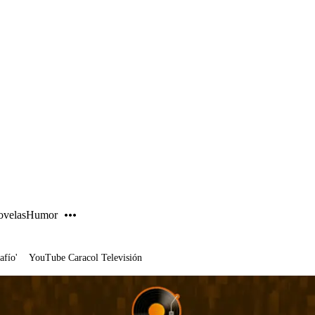
PUBLICIDAD
velas
Humor
afío'
YouTube Caracol Televisión