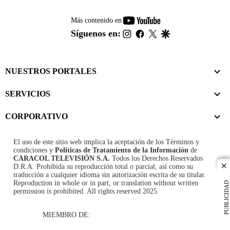
youtube-
Más contenido en
footer
instagram
facebook
twitter
google
Síguenos en:
NUESTROS PORTALES
SERVICIOS
CORPORATIVO
El uso de este sitio web implica la aceptación de los
Términos y
condiciones
y
Políticas de Tratamiento de la Información
de
CARACOL TELEVISIÓN S.A.
Todos los Derechos Reservados
D.R.A. Prohibida su reproducción total o parcial, así como su
cl
traducción a cualquier idioma sin autorización escrita de su titular.
Reproduction in whole or in part, or translation without written
PUBLICIDAD
permission is prohibited. All rights reserved 2025.
MIEMBRO DE: