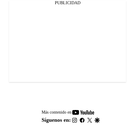
PUBLICIDAD
youtube-
Más contenido en
footer
instagram
facebook
twitter
google
Síguenos en: