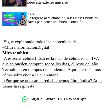
sobre este extenso universo
Inside
De regreso al teletrabajo y a las clases virtuales:
claves para tener una buena conexión
¡Sigue explorando todos los contenidos de
#MiTransformaciónDigital!
Mira también:
¡A estrenar celular! Esta es la lista de celulares sin IVA
que se pueden comprar, todos los días, el resto del año
Tecnología en tiempos de pandemia: Aquí te enseñamos
cómo sobrevivir a la cuarentena
¿Por qué se nos cae la red si tenemos fibra óptica? Aquí
tienes la respuesta
Sigue a Caracol TV en WhatsApp