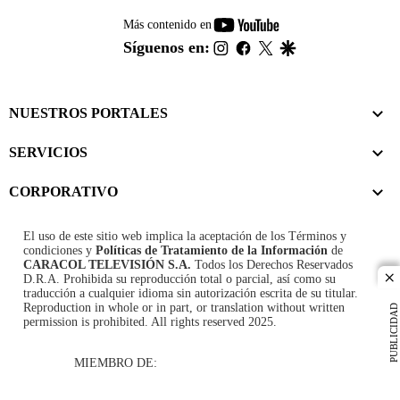
youtube-
Más contenido en
footer
instagram
facebook
twitter
google
Síguenos en:
NUESTROS PORTALES
SERVICIOS
CORPORATIVO
El uso de este sitio web implica la aceptación de los
Términos y
condiciones
y
Políticas de Tratamiento de la Información
de
CARACOL TELEVISIÓN S.A.
Todos los Derechos Reservados
D.R.A. Prohibida su reproducción total o parcial, así como su
cl
traducción a cualquier idioma sin autorización escrita de su titular.
Reproduction in whole or in part, or translation without written
PUBLICIDAD
permission is prohibited. All rights reserved 2025.
MIEMBRO DE: