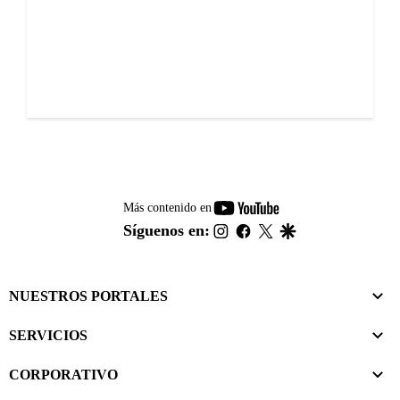
youtube-
Más contenido en
footer
instagram
facebook
twitter
google
Síguenos en:
NUESTROS PORTALES
SERVICIOS
CORPORATIVO