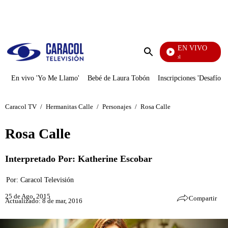
PUBLICIDAD
EN VIVO
Noticias Caracol
Enviar
búsqueda
En vivo 'Yo Me Llamo'
Bebé de Laura Tobón
Inscripciones 'Desafío'
Caracol TV
/
Hermanitas Calle
/
Personajes
/
Rosa Calle
Rosa Calle
Interpretado Por: Katherine Escobar
Por:
Caracol Televisión
25 de Ago, 2015
Compartir
Actualizado: 8 de mar, 2016