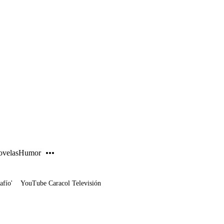
PUBLICIDAD
velas
Humor
afío'
YouTube Caracol Televisión