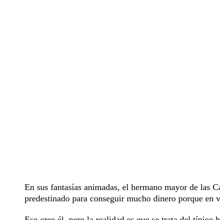
En sus fantasías animadas, el hermano mayor de las Cal
predestinado para conseguir mucho dinero porque en ve
Eso cree él, pero la realidad es que se trata del típic