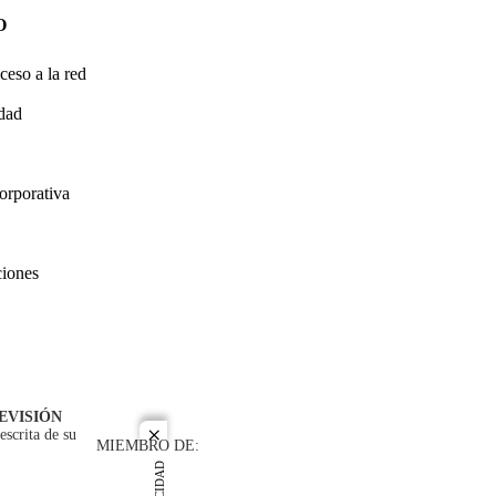
O
ceso a la red
idad
orporativa
ciones
EVISIÓN
escrita de su
close
MIEMBRO DE: