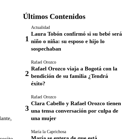
Últimos Contenidos
Actualidad
Laura Tobón confirmó si su bebé será
niño o niña: su esposo e hijo lo
sospechaban
Rafael Orozco
Rafael Orozco viaja a Bogotá con la
bendición de su familia ¿Tendrá
éxito?
Rafael Orozco
Clara Cabello y Rafael Orozco tienen
una tensa conversación por culpa de
una mujer
lante,
María la Caprichosa
María se entera de que está
cecito