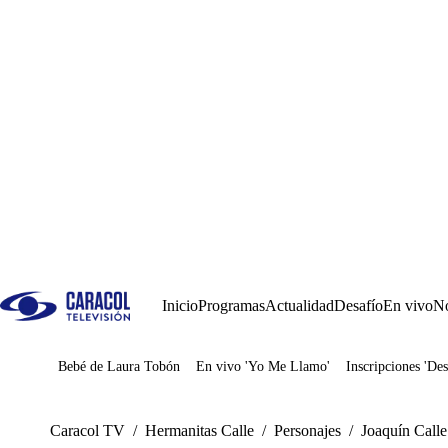
Inicio
Programas
Actualidad
Desafío
En vivo
No
Bebé de Laura Tobón
En vivo 'Yo Me Llamo'
Inscripciones 'Des
Juegos
Caracol TV
/
Hermanitas Calle
/
Personajes
/
Joaquín Calle