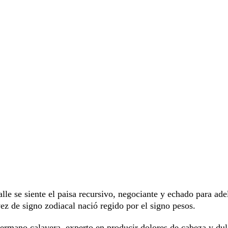
le se siente el paisa recursivo, negociante y echado para ade
z de signo zodiacal nació regido por el signo pesos.
o hermano calavera, experto en producir dolores de cabeza y dul