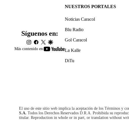
NUESTROS PORTALES
Noticias Caracol
Blu Radio
Síguenos en:
Gol Caracol
instagram
facebook
twitter
google
youtube-
Más contenido en
La Kalle
footer
DiTu
El uso de este sitio web implica la aceptación de los
Términos y co
S.A.
Todos los Derechos Reservados D.R.A. Prohibida su reproducció
titular. Reproduction in whole or in part, or translation without wri