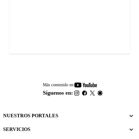
youtube-
Más contenido en
footer
instagram
facebook
twitter
google
Síguenos en:
NUESTROS PORTALES
SERVICIOS