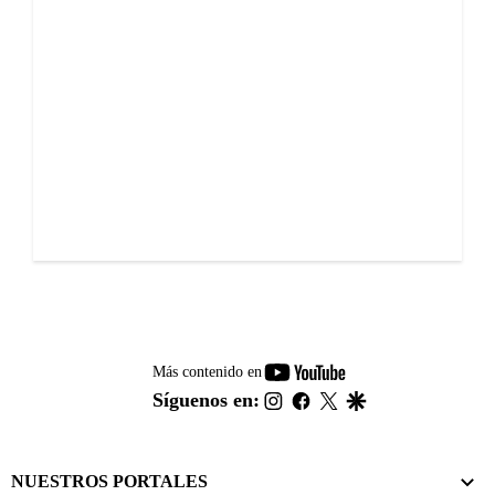
youtube-
Más contenido en
footer
instagram
facebook
twitter
google
Síguenos en:
NUESTROS PORTALES