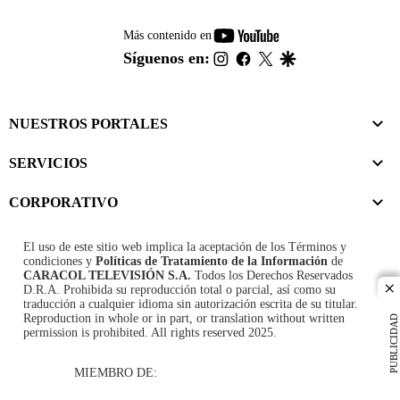
youtube-
Más contenido en
footer
instagram
facebook
twitter
google
Síguenos en:
NUESTROS PORTALES
SERVICIOS
CORPORATIVO
El uso de este sitio web implica la aceptación de los
Términos y
condiciones
y
Políticas de Tratamiento de la Información
de
CARACOL TELEVISIÓN S.A.
Todos los Derechos Reservados
D.R.A. Prohibida su reproducción total o parcial, así como su
cl
traducción a cualquier idioma sin autorización escrita de su titular.
Reproduction in whole or in part, or translation without written
PUBLICIDAD
permission is prohibited. All rights reserved 2025.
MIEMBRO DE: