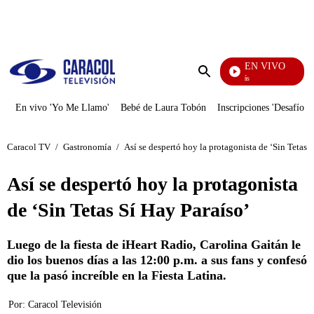
PUBLICIDAD
EN VIVO
También Caerás
Enviar
búsqueda
En vivo 'Yo Me Llamo'
Bebé de Laura Tobón
Inscripciones 'Desafío'
Caracol TV
/
Gastronomía
/
Así se despertó hoy la protagonista de ‘Sin Tetas 
Así se despertó hoy la protagonista
de ‘Sin Tetas Sí Hay Paraíso’
Luego de la fiesta de iHeart Radio, Carolina Gaitán le
dio los buenos días a las 12:00 p.m. a sus fans y confesó
que la pasó increíble en la Fiesta Latina.
Por:
Caracol Televisión