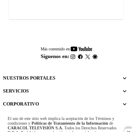
youtube-
Más contenido en
footer
instagram
facebook
twitter
google
Síguenos en:
NUESTROS PORTALES
SERVICIOS
CORPORATIVO
El uso de este sitio web implica la aceptación de los
Términos y
condiciones
y
Políticas de Tratamiento de la Información
de
CARACOL TELEVISIÓN S.A.
Todos los Derechos Reservados