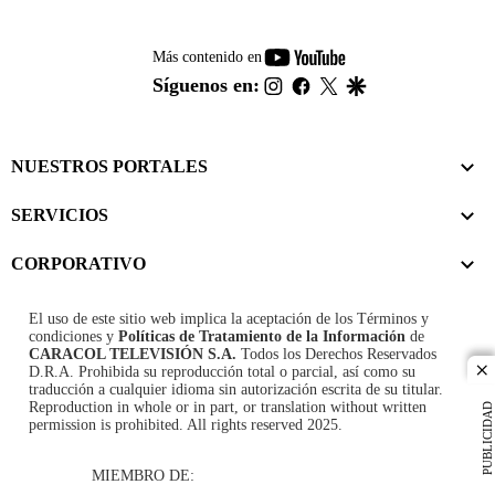
youtube-
Más contenido en
footer
instagram
facebook
twitter
google
Síguenos en:
NUESTROS PORTALES
SERVICIOS
CORPORATIVO
El uso de este sitio web implica la aceptación de los
Términos y
condiciones
y
Políticas de Tratamiento de la Información
de
CARACOL TELEVISIÓN S.A.
Todos los Derechos Reservados
D.R.A. Prohibida su reproducción total o parcial, así como su
cl
traducción a cualquier idioma sin autorización escrita de su titular.
Reproduction in whole or in part, or translation without written
PUBLICIDAD
permission is prohibited. All rights reserved 2025.
MIEMBRO DE: