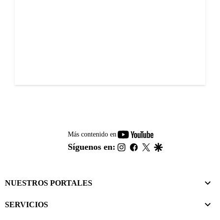
youtube-
Más contenido en
footer
instagram
facebook
twitter
google
Síguenos en:
NUESTROS PORTALES
SERVICIOS