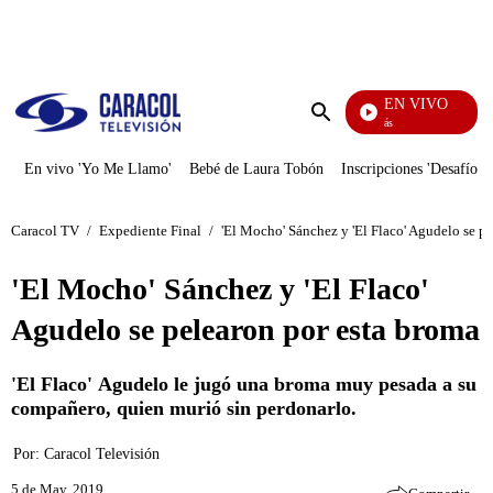
PUBLICIDAD
EN VIVO
También Caerás
Enviar
búsqueda
En vivo 'Yo Me Llamo'
Bebé de Laura Tobón
Inscripciones 'Desafío'
Caracol TV
/
Expediente Final
/
'El Mocho' Sánchez y 'El Flaco' Agudelo se p
'El Mocho' Sánchez y 'El Flaco'
Agudelo se pelearon por esta broma
'El Flaco' Agudelo le jugó una broma muy pesada a su
compañero, quien murió sin perdonarlo.
Por:
Caracol Televisión
5 de May, 2019