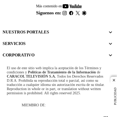
youtube-
Más contenido en
footer
instagram
facebook
twitter
google
Síguenos en:
NUESTROS PORTALES
SERVICIOS
CORPORATIVO
El uso de este sitio web implica la aceptación de los
Términos y
condiciones
y
Políticas de Tratamiento de la Información
de
CARACOL TELEVISIÓN S.A.
Todos los Derechos Reservados
D.R.A. Prohibida su reproducción total o parcial, así como su
cl
traducción a cualquier idioma sin autorización escrita de su titular.
Reproduction in whole or in part, or translation without written
PUBLICIDAD
permission is prohibited. All rights reserved 2025.
MIEMBRO DE: