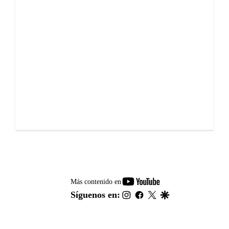
youtube-
Más contenido en
footer
instagram
facebook
twitter
google
Síguenos en: