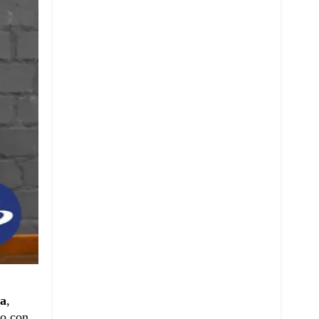
ia
,
go con