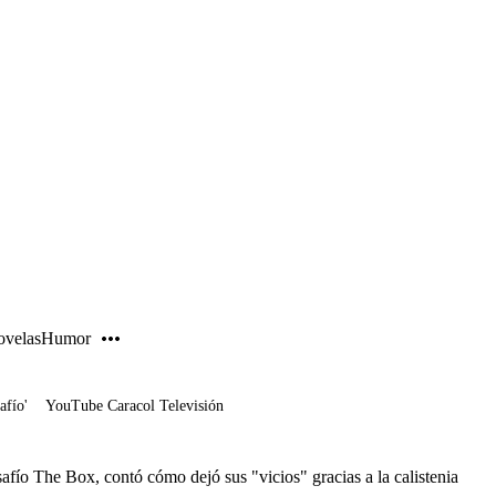
PUBLICIDAD
velas
Humor
afío'
YouTube Caracol Televisión
afío The Box, contó cómo dejó sus "vicios" gracias a la calistenia