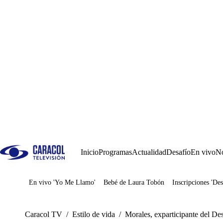
Inicio
Programas
Actualidad
Desafío
En vivo
No
En vivo 'Yo Me Llamo'
Bebé de Laura Tobón
Inscripciones 'Des
Juegos
Caracol TV
/
Estilo de vida
/
Morales, exparticipante del Des