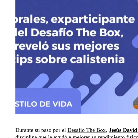
Durante su paso por el
Desafío The Box
,
Jesús David
disciplina que le ayudó a mejorar su rendimiento físic