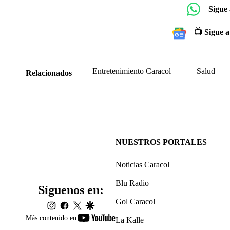
Sigue
📺 Sigue a
Entretenimiento Caracol
Salud
Relacionados
NUESTROS PORTALES
Noticias Caracol
Blu Radio
Síguenos en:
Gol Caracol
instagram
facebook
twitter
google
youtube-
Más contenido en
La Kalle
footer