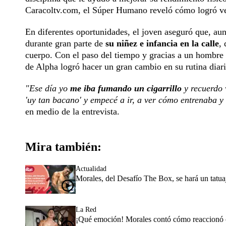
Caracoltv.com, el Súper Humano reveló cómo logró venc
En diferentes oportunidades, el joven aseguró que, a
durante gran parte de
su niñez e infancia en la calle
,
cuerpo. Con el paso del tiempo y gracias a un hombre q
de Alpha logró hacer un gran cambio en su rutina diari
"Ese día yo
me iba fumando un cigarrillo
y recuerdo 
'uy tan bacano' y empecé a ir, a ver cómo entrenaba y 
en medio de la entrevista.
Mira también:
Actualidad
Morales, del Desafío The Box, se hará un tatuaje
La Red
¡Qué emoción! Morales contó cómo reaccionó c