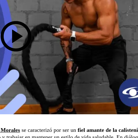
 Morales
se caracterizó por ser un
fiel amante de la calisten
o y trabajar en mantener un estilo de vida saludable. En diálo