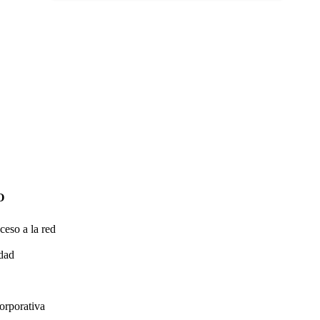
O
ceso a la red
idad
orporativa