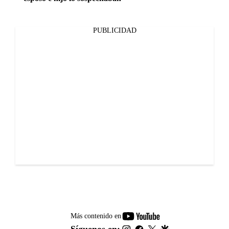
PUBLICIDAD
youtube-
Más contenido en
footer
instagram
facebook
twitter
google