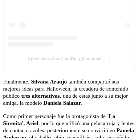
A post shared by JuanDa. (@juandam___)
Finalmente,
Silvana Araujo
también compartió sus
mejores ideas para Halloween, la creadora de contenido
público
tres alternativas
, una de estas junto a su mejor
amiga, la modelo
Daniela Salazar
.
Como primer personaje fue la protagonista de
'La
Sirenita', Ariel
, por lo que utilizó una peluca roja y lentes
de contacto azules; posteriormente se convirtió en
Pamela
Anderson
, el cabello rubio, maquillaje azul y un ceñido