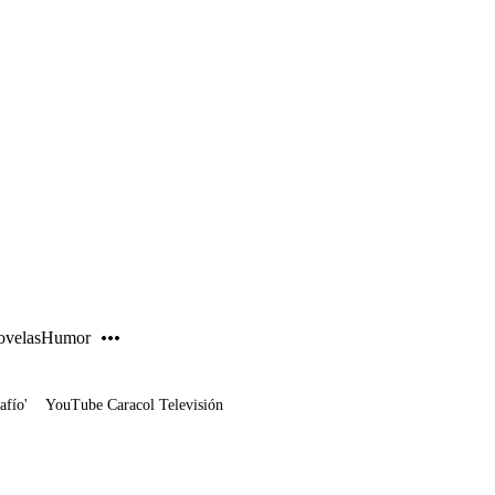
PUBLICIDAD
velas
Humor
afío'
YouTube Caracol Televisión