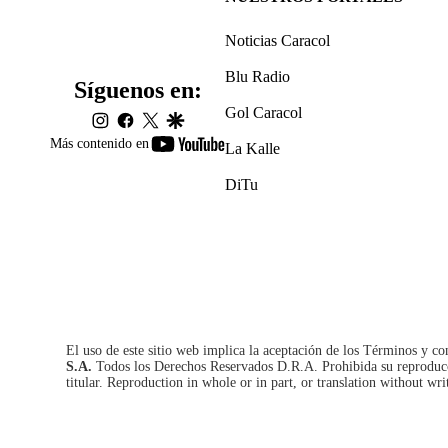
Noticias Caracol
Blu Radio
Síguenos en:
Gol Caracol
instagram
facebook
twitter
google
youtube-
Más contenido en
La Kalle
footer
DiTu
El uso de este sitio web implica la aceptación de los
Términos y co
S.A.
Todos los Derechos Reservados D.R.A. Prohibida su reproducció
titular. Reproduction in whole or in part, or translation without wri