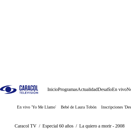
Inicio
Programas
Actualidad
Desafío
En vivo
No
En vivo 'Yo Me Llamo'
Bebé de Laura Tobón
Inscripciones 'Des
Juegos
Caracol TV
/
Especial 60 años
/
La quiero a morir - 2008