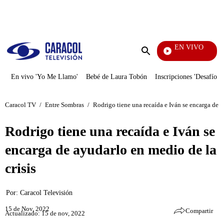
PUBLICIDAD
EN VIVO
Televentas
Enviar
búsqueda
En vivo 'Yo Me Llamo'
Bebé de Laura Tobón
Inscripciones 'Desafío'
Caracol TV
/
Entre Sombras
/
Rodrigo tiene una recaída e Iván se encarga de a
Rodrigo tiene una recaída e Iván se
encarga de ayudarlo en medio de la
crisis
Por:
Caracol Televisión
15 de Nov, 2022
Compartir
Actualizado: 15 de nov, 2022