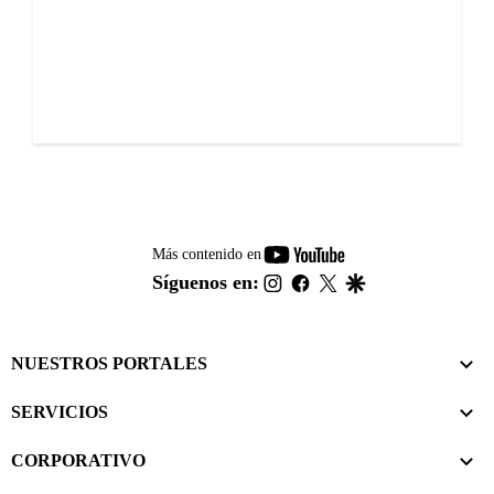
youtube-
Más contenido en
footer
instagram
facebook
twitter
google
Síguenos en:
NUESTROS PORTALES
SERVICIOS
CORPORATIVO