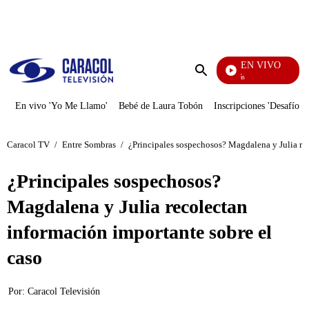
PUBLICIDAD
EN VIVO
También Caerás
Enviar
búsqueda
En vivo 'Yo Me Llamo'
Bebé de Laura Tobón
Inscripciones 'Desafío'
Caracol TV
/
Entre Sombras
/
¿Principales sospechosos? Magdalena y Julia rec
¿Principales sospechosos?
Magdalena y Julia recolectan
información importante sobre el
caso
Por:
Caracol Televisión