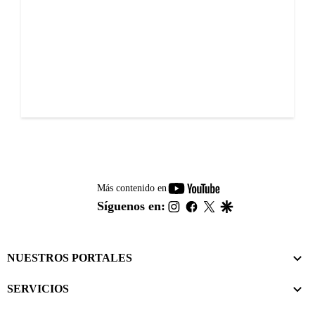
youtube-
Más contenido en
footer
instagram
facebook
twitter
google
Síguenos en:
NUESTROS PORTALES
SERVICIOS