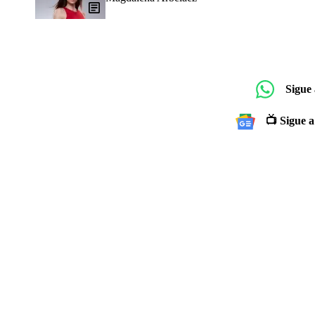
Sigue
📺 Sigue a