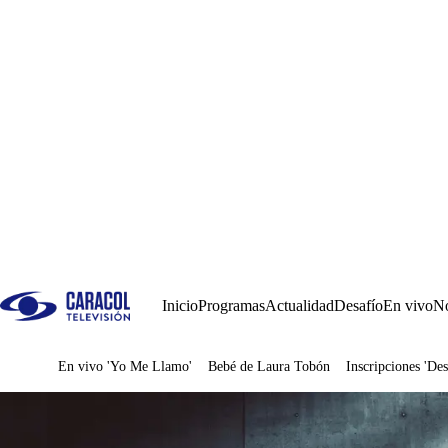
Inicio
Programas
Actualidad
Desafío
En vivo
No
En vivo 'Yo Me Llamo'
Bebé de Laura Tobón
Inscripciones 'Des
Juegos