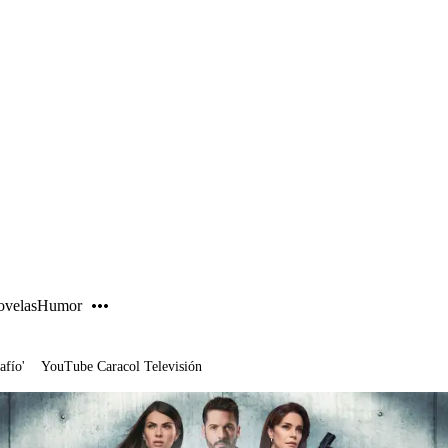
PUBLICIDAD
velas
Humor
afío'
YouTube Caracol Televisión