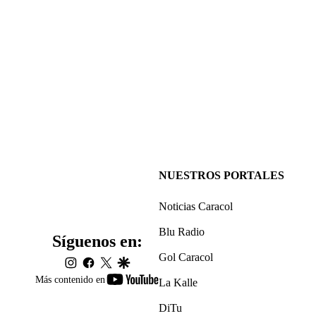
NUESTROS PORTALES
Noticias Caracol
Blu Radio
Síguenos en:
Gol Caracol
instagram
facebook
twitter
google
youtube-
Más contenido en
La Kalle
footer
DiTu