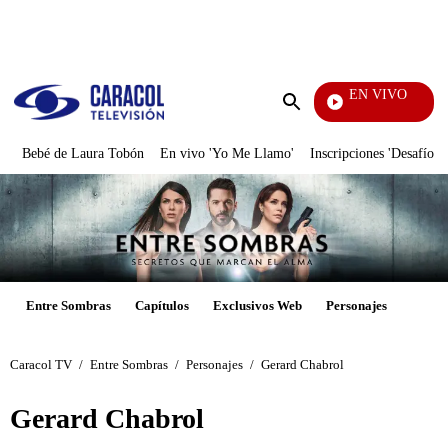
PUBLICIDAD
EN VIVO
Pura Diversión
Enviar
búsqueda
Bebé de Laura Tobón
En vivo 'Yo Me Llamo'
Inscripciones 'Desafío'
Entre Sombras
Capítulos
Exclusivos Web
Personajes
Caracol TV
/
Entre Sombras
/
Personajes
/
Gerard Chabrol
Gerard Chabrol