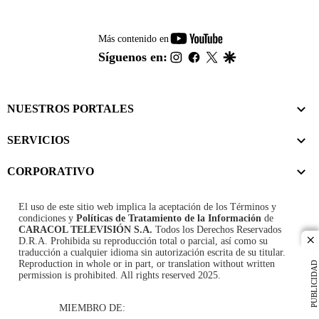
youtube-
Más contenido en
footer
instagram
facebook
twitter
google
Síguenos en:
NUESTROS PORTALES
SERVICIOS
CORPORATIVO
El uso de este sitio web implica la aceptación de los
Términos y
condiciones
y
Políticas de Tratamiento de la Información
de
CARACOL TELEVISIÓN S.A.
Todos los Derechos Reservados
D.R.A. Prohibida su reproducción total o parcial, así como su
cl
traducción a cualquier idioma sin autorización escrita de su titular.
Reproduction in whole or in part, or translation without written
PUBLICIDAD
permission is prohibited. All rights reserved 2025.
MIEMBRO DE: