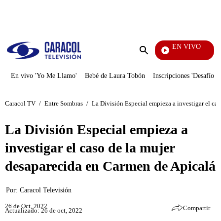
PUBLICIDAD
EN VIVO
Día A Día
Enviar
búsqueda
En vivo 'Yo Me Llamo'
Bebé de Laura Tobón
Inscripciones 'Desafío'
Caracol TV
/
Entre Sombras
/
La División Especial empieza a investigar el ca
La División Especial empieza a
investigar el caso de la mujer
desaparecida en Carmen de Apicalá
Por:
Caracol Televisión
26 de Oct, 2022
Compartir
Actualizado: 26 de oct, 2022