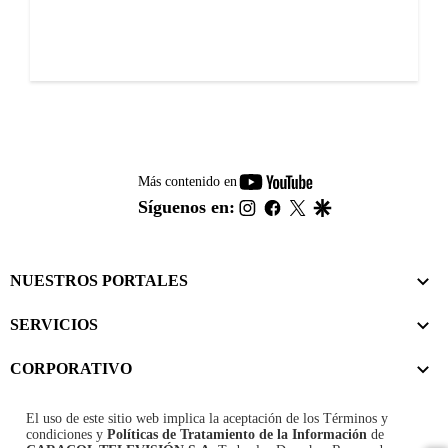
youtube-
Más contenido en
footer
instagram
facebook
twitter
google
Síguenos en:
NUESTROS PORTALES
SERVICIOS
CORPORATIVO
El uso de este sitio web implica la aceptación de los
Términos y
condiciones
y
Políticas de Tratamiento de la Información
de