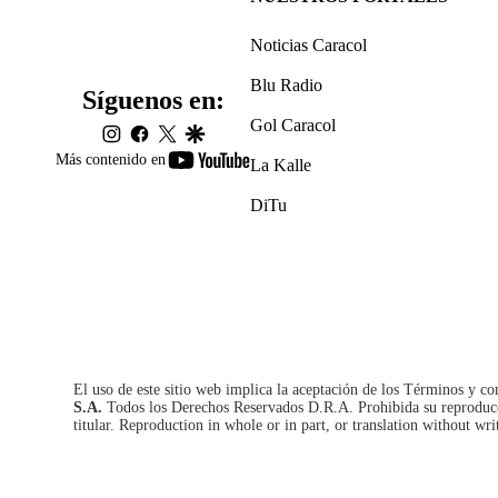
Noticias Caracol
Blu Radio
Síguenos en:
Gol Caracol
instagram
facebook
twitter
google
youtube-
Más contenido en
La Kalle
footer
DiTu
El uso de este sitio web implica la aceptación de los
Términos y co
S.A.
Todos los Derechos Reservados D.R.A. Prohibida su reproducció
titular. Reproduction in whole or in part, or translation without wri