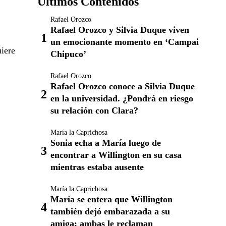
Últimos Contenidos
Rafael Orozco
Rafael Orozco y Silvia Duque viven
un emocionante momento en ‘Campai
uiere
Chipuco’
Rafael Orozco
Rafael Orozco conoce a Silvia Duque
en la universidad. ¿Pondrá en riesgo
su relación con Clara?
María la Caprichosa
Sonia echa a María luego de
encontrar a Willington en su casa
mientras estaba ausente
María la Caprichosa
María se entera que Willington
también dejó embarazada a su
amiga; ambas le reclaman