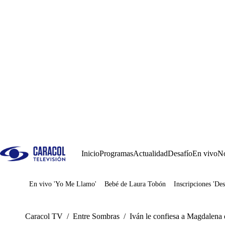
Inicio
Programas
Actualidad
Desafío
En vivo
No
En vivo 'Yo Me Llamo'
Bebé de Laura Tobón
Inscripciones 'Des
Juegos
Caracol TV
/
Entre Sombras
/
Iván le confiesa a Magdalena 