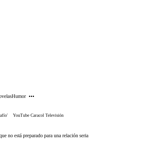
PUBLICIDAD
velas
Humor
afío'
YouTube Caracol Televisión
que no está preparado para una relación seria