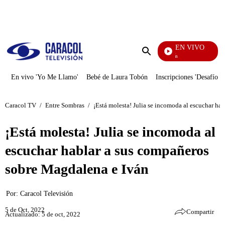
PUBLICIDAD
EN VIVO
También Caerás
Enviar
búsqueda
En vivo 'Yo Me Llamo'
Bebé de Laura Tobón
Inscripciones 'Desafío'
Caracol TV
/
Entre Sombras
/
¡Está molesta! Julia se incomoda al escuchar ha
¡Está molesta! Julia se incomoda al
escuchar hablar a sus compañeros
sobre Magdalena e Iván
Por:
Caracol Televisión
5 de Oct, 2022
Compartir
Actualizado: 5 de oct, 2022