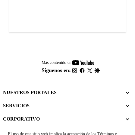
youtube-
Más contenido en
footer
instagram
facebook
twitter
google
Síguenos en:
NUESTROS PORTALES
SERVICIOS
CORPORATIVO
El uso de este sitio web implica la aceptación de los
Términos y