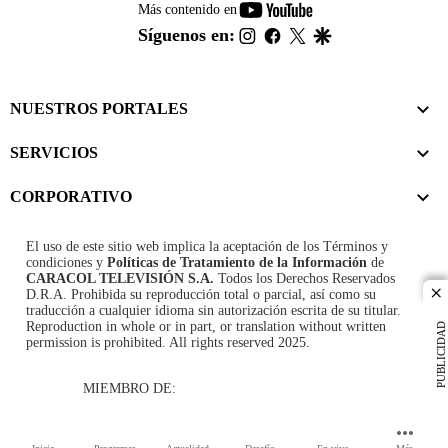
youtube-
Más contenido en
footer
instagram
facebook
twitter
google
Síguenos en:
NUESTROS PORTALES
SERVICIOS
CORPORATIVO
El uso de este sitio web implica la aceptación de los
Términos y
condiciones
y
Políticas de Tratamiento de la Información
de
CARACOL TELEVISIÓN S.A.
Todos los Derechos Reservados
D.R.A. Prohibida su reproducción total o parcial, así como su
cl
traducción a cualquier idioma sin autorización escrita de su titular.
Reproduction in whole or in part, or translation without written
PUBLICIDAD
permission is prohibited. All rights reserved 2025.
MIEMBRO DE: