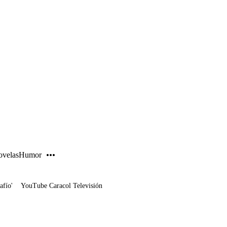
PUBLICIDAD
velas
Humor
afío'
YouTube Caracol Televisión