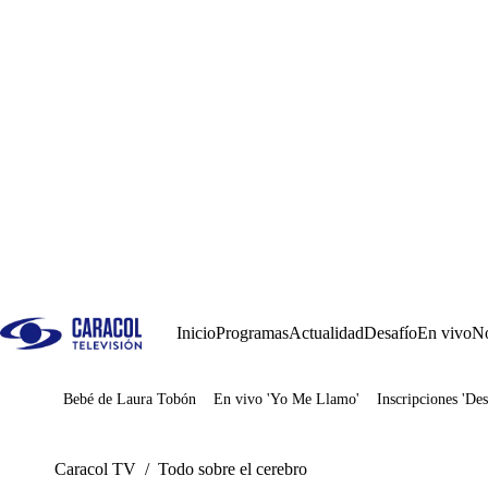
Inicio
Programas
Actualidad
Desafío
En vivo
No
Bebé de Laura Tobón
En vivo 'Yo Me Llamo'
Inscripciones 'Des
Juegos
Caracol TV
/
Todo sobre el cerebro