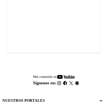
youtube-
Más contenido en
footer
instagram
facebook
twitter
google
Síguenos en:
NUESTROS PORTALES