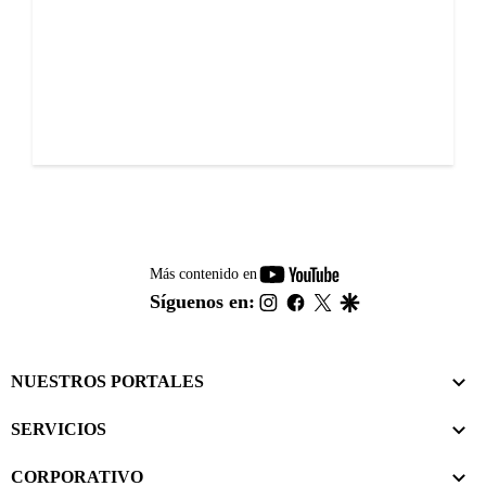
youtube-
Más contenido en
footer
instagram
facebook
twitter
google
Síguenos en:
NUESTROS PORTALES
SERVICIOS
CORPORATIVO