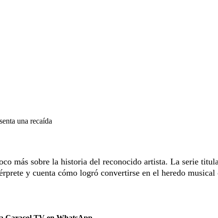
senta una recaída
o más sobre la historia del reconocido artista. La serie titul
térprete y cuenta cómo logró convertirse en el heredo musical 
 a Caracol TV en WhatsApp