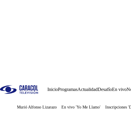
Inicio
Programas
Actualidad
Desafío
En vivo
No
Murió Alfonso Lizarazo
En vivo 'Yo Me Llamo'
Inscripciones '
Juegos