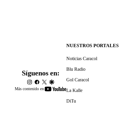
NUESTROS PORTALES
Noticias Caracol
Blu Radio
Síguenos en:
Gol Caracol
instagram
facebook
twitter
google
youtube-
Más contenido en
La Kalle
footer
DiTu