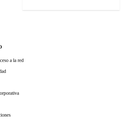
O
ceso a la red
idad
orporativa
ciones