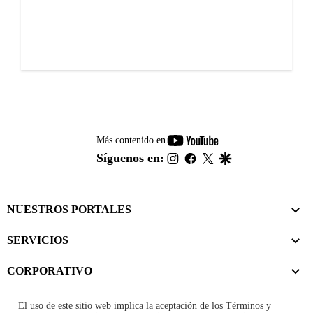
youtube-
Más contenido en
footer
instagram
facebook
twitter
google
Síguenos en:
NUESTROS PORTALES
SERVICIOS
CORPORATIVO
El uso de este sitio web implica la aceptación de los
Términos y