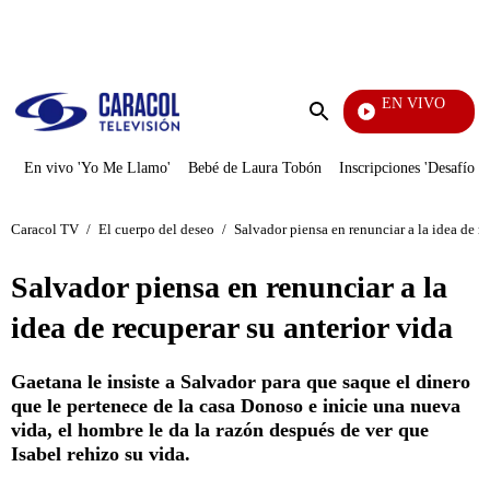
PUBLICIDAD
EN VIVO
Tamb
Enviar
búsqueda
En vivo 'Yo Me Llamo'
Bebé de Laura Tobón
Inscripciones 'Desafío'
Caracol TV
/
El cuerpo del deseo
/
Salvador piensa en renunciar a la idea de re
Salvador piensa en renunciar a la
idea de recuperar su anterior vida
Gaetana le insiste a Salvador para que saque el dinero
que le pertenece de la casa Donoso e inicie una nueva
vida, el hombre le da la razón después de ver que
Isabel rehizo su vida.