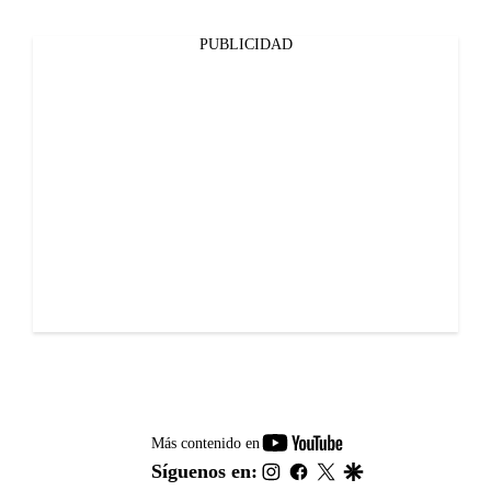
PUBLICIDAD
youtube-
Más contenido en
footer
instagram
facebook
twitter
google
Síguenos en: