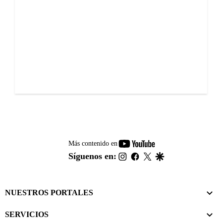
youtube-
Más contenido en
footer
instagram
facebook
twitter
google
Síguenos en:
NUESTROS PORTALES
SERVICIOS