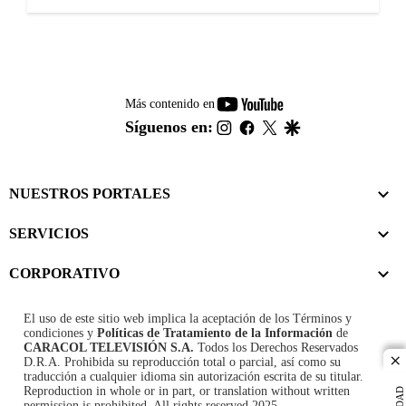
youtube-
Más contenido en
footer
instagram
facebook
twitter
google
Síguenos en:
NUESTROS PORTALES
SERVICIOS
CORPORATIVO
El uso de este sitio web implica la aceptación de los
Términos y
condiciones
y
Políticas de Tratamiento de la Información
de
CARACOL TELEVISIÓN S.A.
Todos los Derechos Reservados
D.R.A. Prohibida su reproducción total o parcial, así como su
cl
traducción a cualquier idioma sin autorización escrita de su titular.
Reproduction in whole or in part, or translation without written
permission is prohibited. All rights reserved 2025.