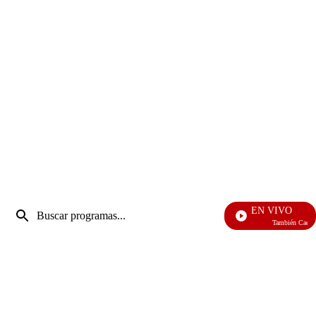
Entrada
EN VIVO
de
También Caerás
Enviar
búsqueda
búsqueda