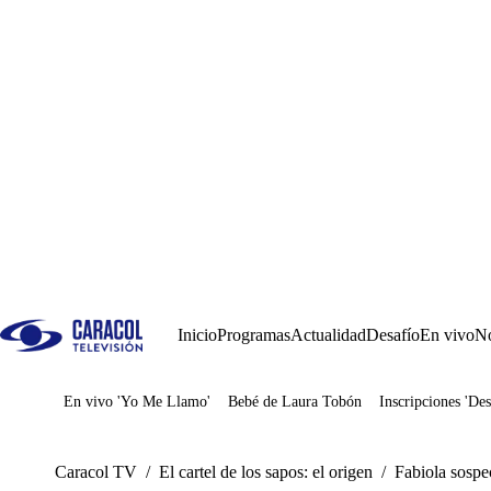
Inicio
Programas
Actualidad
Desafío
En vivo
No
En vivo 'Yo Me Llamo'
Bebé de Laura Tobón
Inscripciones 'Des
Juegos
Caracol TV
/
El cartel de los sapos: el origen
/
Fabiola sospe