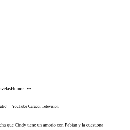
PUBLICIDAD
velas
Humor
afío'
YouTube Caracol Televisión
cha que Cindy tiene un amorío con Fabián y la cuestiona