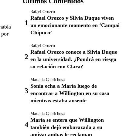
Últimos Contenidos
Rafael Orozco
Rafael Orozco y Silvia Duque viven
un emocionante momento en ‘Campai
 habla
Chipuco’
 por
Rafael Orozco
Rafael Orozco conoce a Silvia Duque
en la universidad. ¿Pondrá en riesgo
su relación con Clara?
María la Caprichosa
Sonia echa a María luego de
encontrar a Willington en su casa
mientras estaba ausente
María la Caprichosa
María se entera que Willington
también dejó embarazada a su
amiga; ambas le reclaman