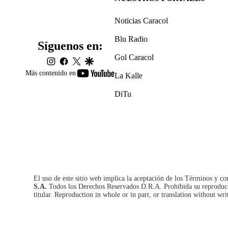
Noticias Caracol
Blu Radio
Síguenos en:
Gol Caracol
instagram
facebook
twitter
google
youtube-
Más contenido en
La Kalle
footer
DiTu
El uso de este sitio web implica la aceptación de los
Términos y co
S.A.
Todos los Derechos Reservados D.R.A. Prohibida su reproducció
titular. Reproduction in whole or in part, or translation without wri