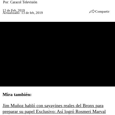
Por:
Caracol Televisión
12 de Feb, 2019
Compartir
Actualizado: 13 de feb, 2019
Mira también:
Jim Muñoz habló con sayayines reales del Bronx para
preparar su papel
Exclusivo: Así logró Rosmeri Marval