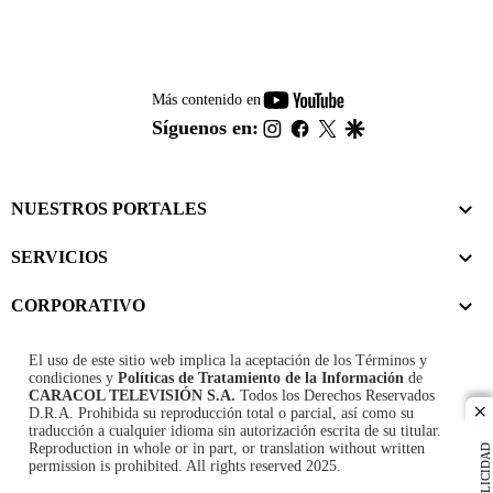
youtube-
Más contenido en
footer
instagram
facebook
twitter
google
Síguenos en:
NUESTROS PORTALES
SERVICIOS
CORPORATIVO
El uso de este sitio web implica la aceptación de los
Términos y
condiciones
y
Políticas de Tratamiento de la Información
de
CARACOL TELEVISIÓN S.A.
Todos los Derechos Reservados
D.R.A. Prohibida su reproducción total o parcial, así como su
cl
traducción a cualquier idioma sin autorización escrita de su titular.
Reproduction in whole or in part, or translation without written
PUBLICIDAD
permission is prohibited. All rights reserved 2025.