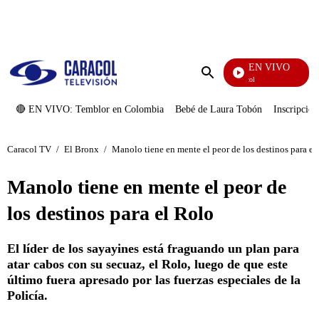
PUBLICIDAD
EN VIVO
Noticias Caracol
Enviar
búsqueda
🔴 EN VIVO: Temblor en Colombia
Bebé de Laura Tobón
Inscripcion
Caracol TV
/
El Bronx
/
Manolo tiene en mente el peor de los destinos para el
Manolo tiene en mente el peor de
los destinos para el Rolo
El líder de los sayayines está fraguando un plan para
atar cabos con su secuaz, el Rolo, luego de que este
último fuera apresado por las fuerzas especiales de la
Policía.