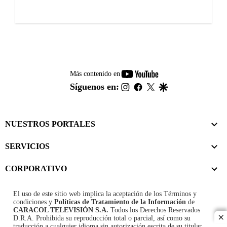
youtube-
Más contenido en
footer
instagram
facebook
twitter
google
Síguenos en:
NUESTROS PORTALES
SERVICIOS
CORPORATIVO
El uso de este sitio web implica la aceptación de los
Términos y
condiciones
y
Políticas de Tratamiento de la Información
de
CARACOL TELEVISIÓN S.A.
Todos los Derechos Reservados
D.R.A. Prohibida su reproducción total o parcial, así como su
cl
traducción a cualquier idioma sin autorización escrita de su titular.